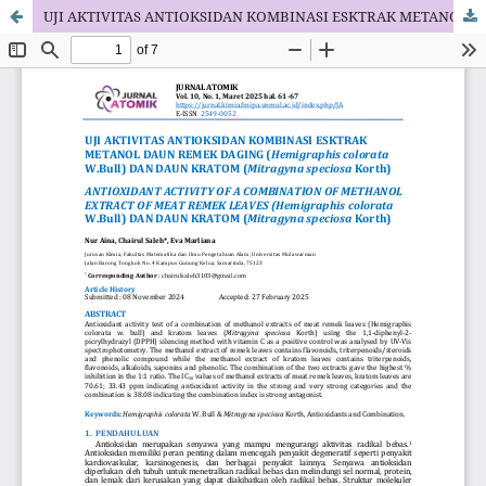
UJI AKTIVITAS ANTIOKSIDAN KOMBINASI ESKTRAK METANOL DAUN REMEK DAGING (Hemigraphis colorata W.Bull) DAN DAUN KRATOM (Mitragyna speciosa Korth)