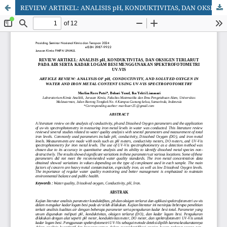
REVIEW ARTIKEL: ANALISIS pH, KONDUKTIVITAS, DAN OKSIGEN TERLARUT PADA AIR SERTA KADAR LOGAM BESI MENGGUNAKAN SPEKTROFOTOMETRI UV-VIS