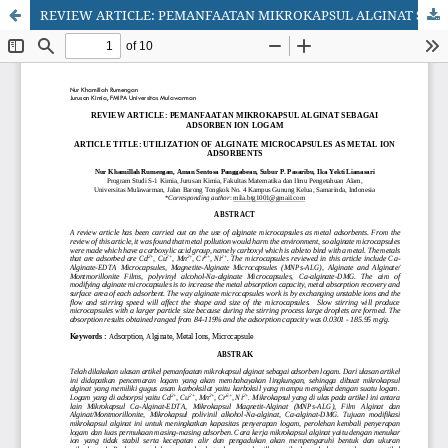
REVIEW ARTICLE: PEMANFAATAN MIKROKAPSUL ALGINAT SEBAGAI ADSORBEN ION LOGAM