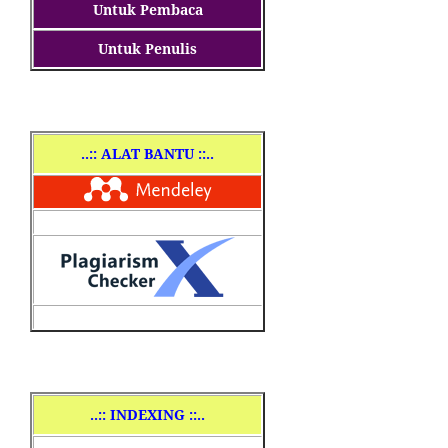
Untuk Pembaca
Untuk Penulis
..
:: ALAT BANTU ::..
..
:: INDEXING ::..