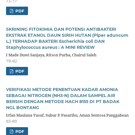
73-77
PDF
SKRINING FITOKIMIA DAN POTENSI ANTIBAKTERI
EKSTRAK ETANOL DAUN SIRIH HUTAN (Piper aduncum
L.) TERHADAP BAKTERI Escherichia coli DAN
Staphylococcus aureus : A MINI REVIEW
I Made Duwi Sanjaya, Ritson Purba, Chairul Saleh
78-82
PDF
VERIFIKASI METODE PENENTUAN KADAR AMONIA
SEBAGAI NITROGEN (NH3-N) DALAM SAMPEL AIR
BERSIH DENGAN METODE HACH 8155 DI PT BADAK
NGL BONTANG
Irfan Maulana Yusuf, Subur P. Pasaribu, Aman Sentosa Panggabean
83-89
PDF