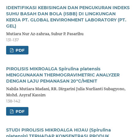
IDENTIFIKASI KEBISINGAN DAN PENGUKURAN INDEKS
SUHU BASAH DAN BOLA (ISBB) DI LINGKUNGAN
KERJA PT. GLOBAL ENVIRONMENT LABORATORY (PT.
GEL)
Mutiara Nur Az-zahraa, Subur P. Pasaribu
131-137
PDF
PIROLISIS MIKROALGA Spirulina platensis
MENGGUNAKAN THERMOGRAVIMETRIC ANALYZER
DENGAN LAJU PEMANASAN 20℃/MENIT
Nabila Mutiara Madani, RR. Dirgarini Julia Nurlianti Subagyono,
Mohd. Asyraf Kassim
138-142
PDF
STUDI PIROLISIS MIKROALGA HIJAU (Spirulina
platensis) TERHADAP KONSENTRASI PRODUK