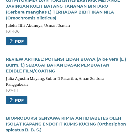
UJI FITOKIMIA DAN TOKSISITAS EKSTRAK METANOL
JARINGAN KULIT BATANG TANAMAN BINTARO
(Cerbera manghas L) TERHADAP BIBIT IKAN NILA
(Oreochromis niloticus)
Juleha Ilfri Abunoya, Usman Usman
101-106
PDF
REVIEW ARTIKEL: POTENSI LIDAH BUAYA (Aloe vera (L.)
Burm. f.) SEBAGAI BAHAN DASAR PEMBUATAN
EDIBLE FILM/COATING
Julia Agustin Mayang, Subur P. Pasaribu, Aman Sentosa
Panggabean
107-111
PDF
BIOPRODUKSI SENYAWA KIMIA ANTIDIABETES OLEH
ISOLAT KAPANG ENDOFIT KUMIS KUCING (Orthosiphon
spicatus B. B. S.)