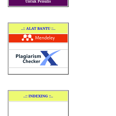
Untuk Penulis
..
:: ALAT BANTU ::..
..
:: INDEXING ::..